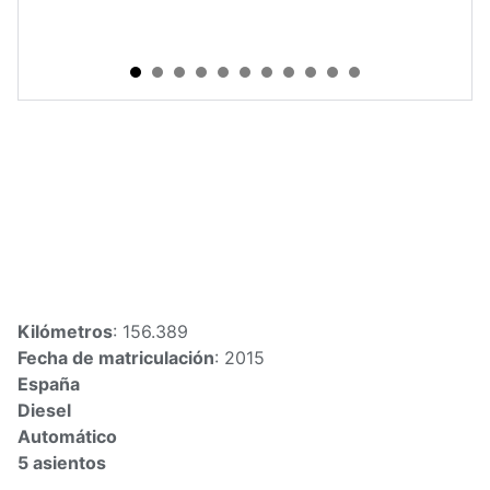
Volkswagen Golf Advance
2.0 TDI 150CV BMT DSG
€13500.00
Kilómetros
: 156.389
Fecha de matriculación
: 2015
España
Diesel
Automático
5 asientos
El vehículo Volkswagen Golf Advance 2.0 TDI 150CV