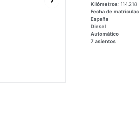
Kilómetros
: 114.218
Fecha de matriculac
España
Diesel
Automático
7 asientos
Desde 292€
El Peugeot 5008 GT 
SUV grande y versát
eficiente y un inter
tienes sus principale
Motor y rendimiento
Motor diésel BlueHD
Cilindrada: 1.5 litros.
Potencia: 130 CV (9
Par máximo: 300 Nm,
o con el vehículo ca
Transmisión automát
Caja de cambios aut