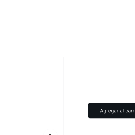
Inicio
Vehículos de ocasión
C
Peugeot 
130CV A
€19300.00
Agregar al carr